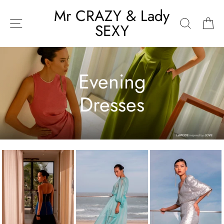
Passer
Mr CRAZY & Lady
au
Recherch
Pa
SEXY
contenu
Navigation
Evening
Dresses