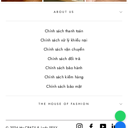
ABOUT US
Chính sách thanh toán
Chính sách xử lý khiếu nại
Chính sách vận chuyển
Chính sách đổi trả
Chính sách bảo hành
Chính sách kiểm hàng
Chính sách bảo mật
THE HOUSE OF FASHION
Instagram
Facebook
YouTube
Linke
© 2026 Mr CRAZY & Lady SEXY